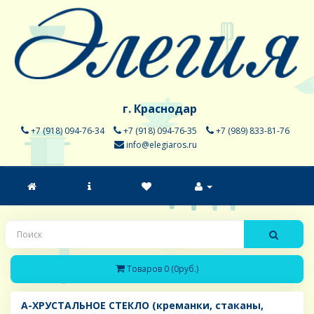
г. Краснодар
+7 (918) 094-76-34
+7 (918) 094-76-35
+7 (989) 833-81-76
info@elegiaros.ru
Товаров 0 (0руб.)
A-ХРУСТАЛЬНОЕ СТЕКЛО (креманки, стаканы,