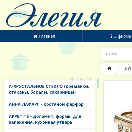
Главная
О фирме
ДУН
A-ХРУСТАЛЬНОЕ СТЕКЛО (креманки,
стаканы, бокалы, сахарницы)
AHHA ЛАФАРГ - костяной фарфор
APPETITE - доломит, формы для
запекания, кухонная утварь