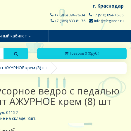
г. Краснодар
+7 (918) 094-76-34
+7 (918) 094-76-35
+7 (989) 833-81-76
info@elegiaros.ru
чный кабинет
Товаров 0 (0руб.)
лт АЖУРНОЕ крем (8) шт
сорное ведро с педалью
лт АЖУРНОЕ крем (8) шт
ул: 01152
ие на складе: 8шт.