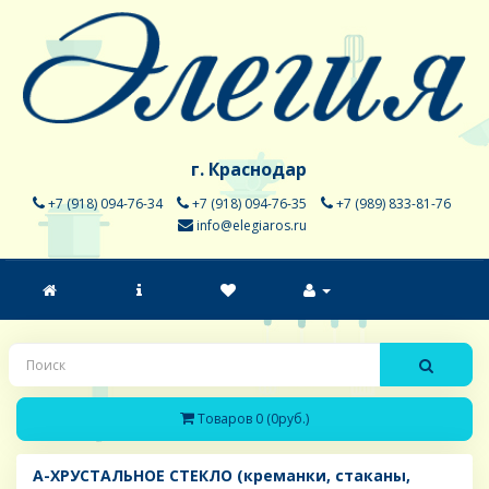
г. Краснодар
+7 (918) 094-76-34
+7 (918) 094-76-35
+7 (989) 833-81-76
info@elegiaros.ru
Товаров 0 (0руб.)
A-ХРУСТАЛЬНОЕ СТЕКЛО (креманки, стаканы,