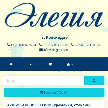
г. Краснодар
+7 (918) 094-76-34
+7 (918) 094-76-35
+7 (989) 833-81-76
info@elegiaros.ru
Товаров 0 (0руб.)
A-ХРУСТАЛЬНОЕ СТЕКЛО (креманки, стаканы,