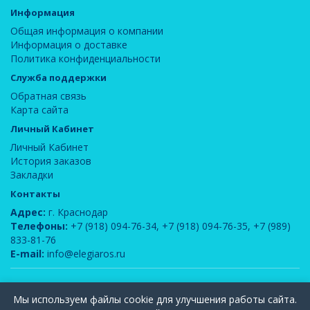
Информация
Общая информация о компании
Информация о доставке
Политика конфиденциальности
Служба поддержки
Обратная связь
Карта сайта
Личный Кабинет
Личный Кабинет
История заказов
Закладки
Контакты
Адрес:
г. Краснодар
Телефоны:
+7 (918) 094-76-34
,
+7 (918) 094-76-35
,
+7 (989)
833-81-76
E-mail:
info@elegiaros.ru
ООО "Новелла"
© 2026
Мы используем файлы cookie для улучшения работы сайта.
Вся информация, содержащаяся на данном сайте, является интеллектуальной