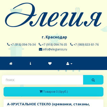
г. Краснодар
+7 (918) 094-76-34
+7 (918) 094-76-35
+7 (989) 833-81-76
info@elegiaros.ru
Товаров 0 (0руб.)
A-ХРУСТАЛЬНОЕ СТЕКЛО (креманки, стаканы,