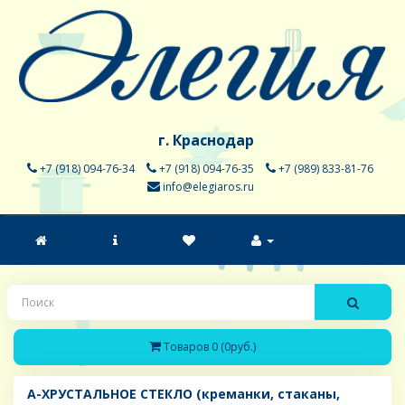
г. Краснодар
+7 (918) 094-76-34
+7 (918) 094-76-35
+7 (989) 833-81-76
info@elegiaros.ru
Товаров 0 (0руб.)
A-ХРУСТАЛЬНОЕ СТЕКЛО (креманки, стаканы,