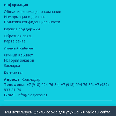
Информация
Общая информация о компании
Информация о доставке
Политика конфиденциальности
Служба поддержки
Обратная связь
Карта сайта
Личный Кабинет
Личный Кабинет
История заказов
Закладки
Контакты
Адрес:
г. Краснодар
Телефоны:
+7 (918) 094-76-34
,
+7 (918) 094-76-35
,
+7 (989)
833-81-76
E-mail:
info@elegiaros.ru
ООО "Новелла"
© 2026
Мы используем файлы cookie для улучшения работы сайта.
Вся информация, содержащаяся на данном сайте, является интеллектуальной