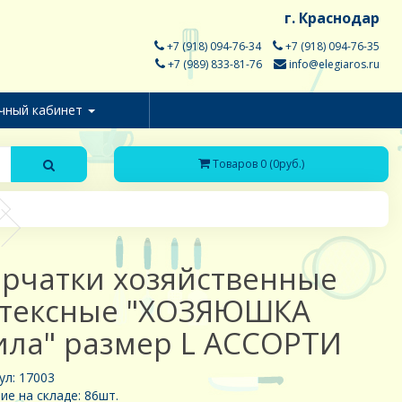
г. Краснодар
+7 (918) 094-76-34
+7 (918) 094-76-35
+7 (989) 833-81-76
info@elegiaros.ru
чный кабинет
Товаров 0 (0руб.)
рчатки хозяйственные
тексные "ХОЗЯЮШКА
ла" размер L АССОРТИ
ул: 17003
ие на складе: 86шт.