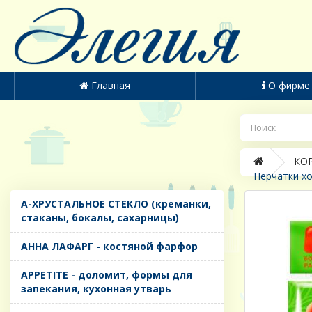
Главная
О фирме
КОР
Перчатки х
A-ХРУСТАЛЬНОЕ СТЕКЛО (креманки,
стаканы, бокалы, сахарницы)
AHHA ЛАФАРГ - костяной фарфор
APPETITE - доломит, формы для
запекания, кухонная утварь