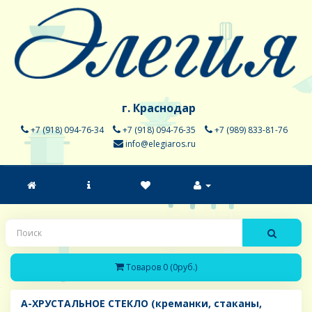
г. Краснодар
+7 (918) 094-76-34
+7 (918) 094-76-35
+7 (989) 833-81-76
info@elegiaros.ru
Товаров 0 (0руб.)
A-ХРУСТАЛЬНОЕ СТЕКЛО (креманки, стаканы,