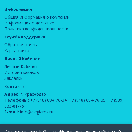
Информация
Общая информация о компании
Информация о доставке
Политика конфиденциальности
Служба поддержки
Обратная связь
Карта сайта
Личный Кабинет
Личный Кабинет
История заказов
Закладки
Контакты
Адрес:
г. Краснодар
Телефоны:
+7 (918) 094-76-34
,
+7 (918) 094-76-35
,
+7 (989)
833-81-76
E-mail:
info@elegiaros.ru
ООО "Новелла"
© 2026
Мы используем файлы cookie для улучшения работы сайта.
Вся информация, содержащаяся на данном сайте, является интеллектуальной