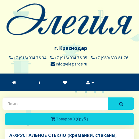
г. Краснодар
+7 (918) 094-76-34
+7 (918) 094-76-35
+7 (989) 833-81-76
info@elegiaros.ru
Товаров 0 (0руб.)
A-ХРУСТАЛЬНОЕ СТЕКЛО (креманки, стаканы,