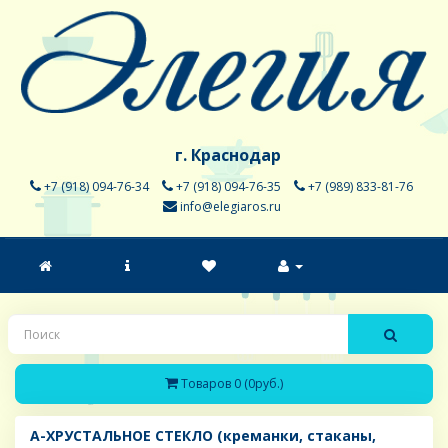
г. Краснодар
+7 (918) 094-76-34
+7 (918) 094-76-35
+7 (989) 833-81-76
info@elegiaros.ru
Товаров 0 (0руб.)
A-ХРУСТАЛЬНОЕ СТЕКЛО (креманки, стаканы,