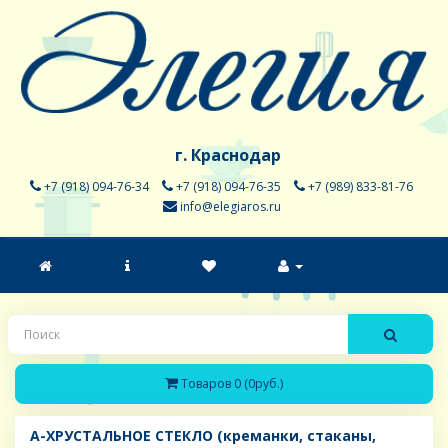
г. Краснодар
+7 (918) 094-76-34
+7 (918) 094-76-35
+7 (989) 833-81-76
info@elegiaros.ru
Товаров 0 (0руб.)
A-ХРУСТАЛЬНОЕ СТЕКЛО (креманки, стаканы,