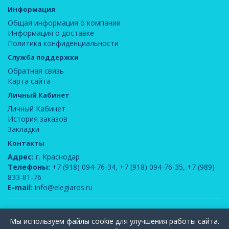
Информация
Общая информация о компании
Информация о доставке
Политика конфиденциальности
Служба поддержки
Обратная связь
Карта сайта
Личный Кабинет
Личный Кабинет
История заказов
Закладки
Контакты
Адрес:
г. Краснодар
Телефоны:
+7 (918) 094-76-34
,
+7 (918) 094-76-35
,
+7 (989)
833-81-76
E-mail:
info@elegiaros.ru
ООО "Новелла"
© 2026
Мы используем файлы cookie для улучшения работы сайта.
Вся информация, содержащаяся на данном сайте, является интеллектуальной