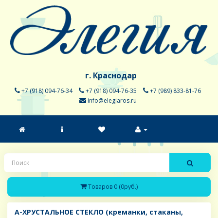
г. Краснодар
+7 (918) 094-76-34
+7 (918) 094-76-35
+7 (989) 833-81-76
info@elegiaros.ru
Товаров 0 (0руб.)
A-ХРУСТАЛЬНОЕ СТЕКЛО (креманки, стаканы,