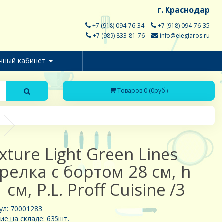
г. Краснодар
+7 (918) 094-76-34
+7 (918) 094-76-35
+7 (989) 833-81-76
info@elegiaros.ru
чный кабинет
Товаров 0 (0руб.)
xture Light Green Lines
релка с бортом 28 см, h
1 см, P.L. Proff Cuisine /3
ул: 70001283
ие на складе: 635шт.