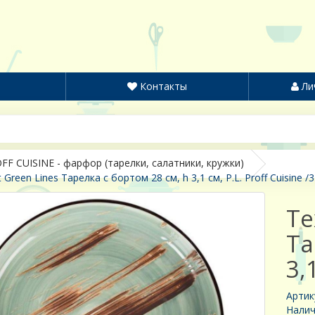
Контакты
Ли
FF CUISINE - фарфор (тарелки, салатники, кружки)
t Green Lines Тарелка с бортом 28 см, h 3,1 см, P.L. Proff Cuisine /3
Te
Та
3,
Артик
Налич