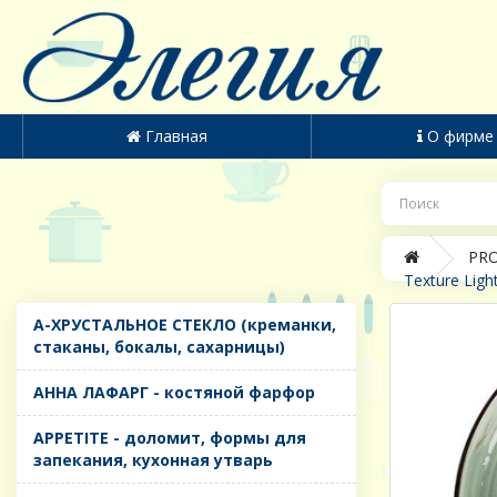
Главная
О фирме
PRO
Texture Ligh
A-ХРУСТАЛЬНОЕ СТЕКЛО (креманки,
стаканы, бокалы, сахарницы)
AHHA ЛАФАРГ - костяной фарфор
APPETITE - доломит, формы для
запекания, кухонная утварь