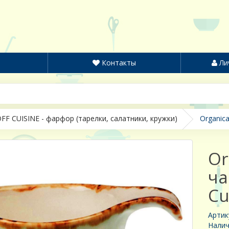
Контакты
Ли
FF CUISINE - фарфор (тарелки, салатники, кружки)
Organica
Or
ча
Cu
Артик
Налич