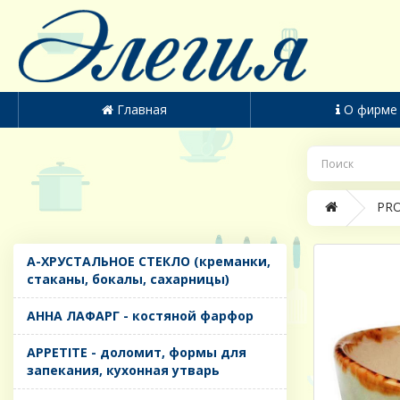
Главная
О фирме
PRO
A-ХРУСТАЛЬНОЕ СТЕКЛО (креманки,
стаканы, бокалы, сахарницы)
AHHA ЛАФАРГ - костяной фарфор
APPETITE - доломит, формы для
запекания, кухонная утварь