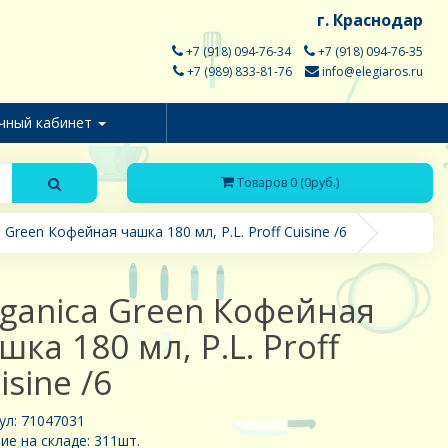
г. Краснодар
+7 (918) 094-76-34
+7 (918) 094-76-35
+7 (989) 833-81-76
info@elegiaros.ru
чный кабинет
Товаров 0 (0руб.)
 Green Кофейная чашка 180 мл, P.L. Proff Cuisine /6
ganica Green Кофейная
шка 180 мл, P.L. Proff
isine /6
ул: 71047031
ие на складе: 311шт.