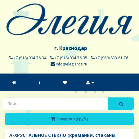
г. Краснодар
+7 (918) 094-76-34
+7 (918) 094-76-35
+7 (989) 833-81-76
info@elegiaros.ru
Товаров 0 (0руб.)
A-ХРУСТАЛЬНОЕ СТЕКЛО (креманки, стаканы,