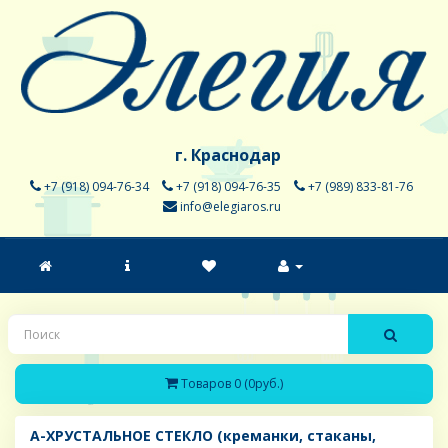
г. Краснодар
+7 (918) 094-76-34
+7 (918) 094-76-35
+7 (989) 833-81-76
info@elegiaros.ru
Товаров 0 (0руб.)
A-ХРУСТАЛЬНОЕ СТЕКЛО (креманки, стаканы,