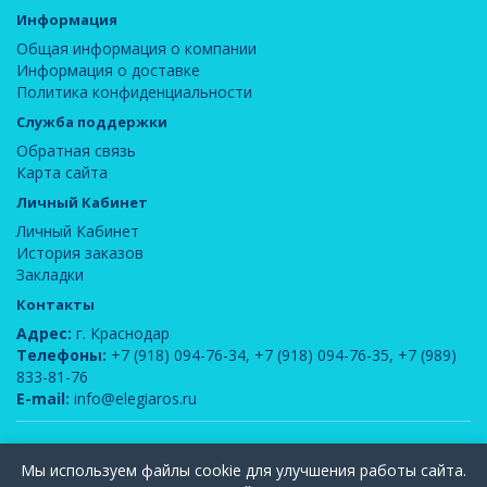
Информация
Общая информация о компании
Информация о доставке
Политика конфиденциальности
Служба поддержки
Обратная связь
Карта сайта
Личный Кабинет
Личный Кабинет
История заказов
Закладки
Контакты
Адрес:
г. Краснодар
Телефоны:
+7 (918) 094-76-34
,
+7 (918) 094-76-35
,
+7 (989)
833-81-76
E-mail:
info@elegiaros.ru
ООО "Новелла"
© 2026
Мы используем файлы cookie для улучшения работы сайта.
Вся информация, содержащаяся на данном сайте, является интеллектуальной