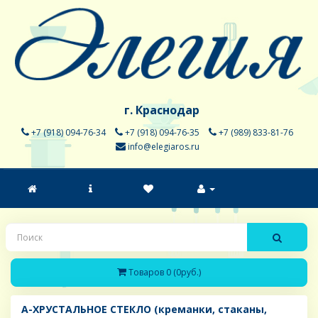
г. Краснодар
+7 (918) 094-76-34
+7 (918) 094-76-35
+7 (989) 833-81-76
info@elegiaros.ru
Товаров 0 (0руб.)
A-ХРУСТАЛЬНОЕ СТЕКЛО (креманки, стаканы,