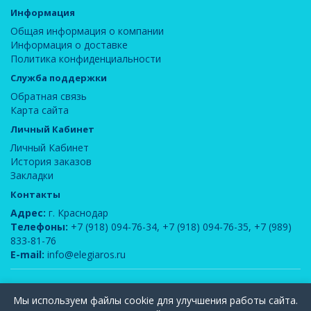
Информация
Общая информация о компании
Информация о доставке
Политика конфиденциальности
Служба поддержки
Обратная связь
Карта сайта
Личный Кабинет
Личный Кабинет
История заказов
Закладки
Контакты
Адрес:
г. Краснодар
Телефоны:
+7 (918) 094-76-34
,
+7 (918) 094-76-35
,
+7 (989)
833-81-76
E-mail:
info@elegiaros.ru
ООО "Новелла"
© 2026
Мы используем файлы cookie для улучшения работы сайта.
Вся информация, содержащаяся на данном сайте, является интеллектуальной