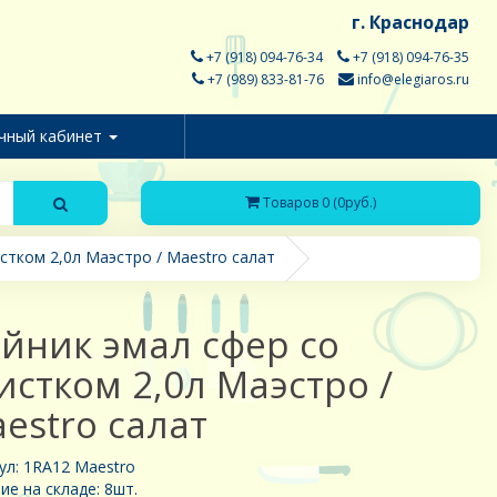
г. Краснодар
+7 (918) 094-76-34
+7 (918) 094-76-35
+7 (989) 833-81-76
info@elegiaros.ru
чный кабинет
Товаров 0 (0руб.)
стком 2,0л Маэстро / Maestro салат
йник эмал сфер со
истком 2,0л Маэстро /
estro салат
ул: 1RA12 Maestro
ие на складе: 8шт.