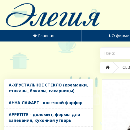
Главная
О фирме
CЕВ
A-ХРУСТАЛЬНОЕ СТЕКЛО (креманки,
стаканы, бокалы, сахарницы)
AHHA ЛАФАРГ - костяной фарфор
APPETITE - доломит, формы для
запекания, кухонная утварь