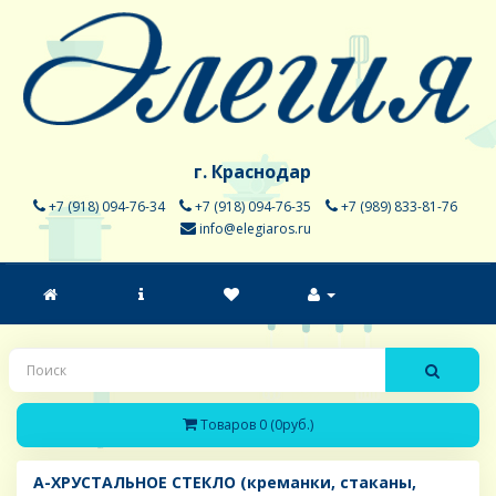
г. Краснодар
+7 (918) 094-76-34
+7 (918) 094-76-35
+7 (989) 833-81-76
info@elegiaros.ru
Товаров 0 (0руб.)
A-ХРУСТАЛЬНОЕ СТЕКЛО (креманки, стаканы,