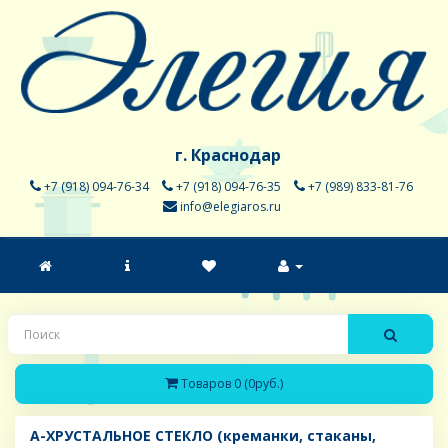
г. Краснодар
+7 (918) 094-76-34
+7 (918) 094-76-35
+7 (989) 833-81-76
info@elegiaros.ru
Товаров 0 (0руб.)
A-ХРУСТАЛЬНОЕ СТЕКЛО (креманки, стаканы,