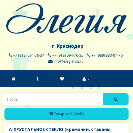
г. Краснодар
+7 (918) 094-76-34
+7 (918) 094-76-35
+7 (989) 833-81-76
info@elegiaros.ru
Товаров 0 (0руб.)
A-ХРУСТАЛЬНОЕ СТЕКЛО (креманки, стаканы,