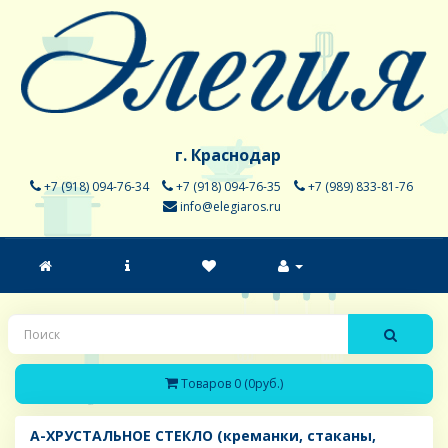
г. Краснодар
+7 (918) 094-76-34
+7 (918) 094-76-35
+7 (989) 833-81-76
info@elegiaros.ru
Товаров 0 (0руб.)
A-ХРУСТАЛЬНОЕ СТЕКЛО (креманки, стаканы,