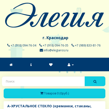
г. Краснодар
+7 (918) 094-76-34
+7 (918) 094-76-35
+7 (989) 833-81-76
info@elegiaros.ru
Товаров 0 (0руб.)
A-ХРУСТАЛЬНОЕ СТЕКЛО (креманки, стаканы,