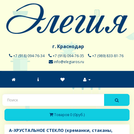
г. Краснодар
+7 (918) 094-76-34
+7 (918) 094-76-35
+7 (989) 833-81-76
info@elegiaros.ru
Товаров 0 (0руб.)
A-ХРУСТАЛЬНОЕ СТЕКЛО (креманки, стаканы,