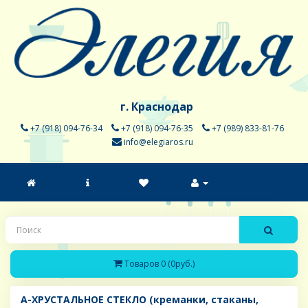
г. Краснодар
+7 (918) 094-76-34
+7 (918) 094-76-35
+7 (989) 833-81-76
info@elegiaros.ru
Товаров 0 (0руб.)
A-ХРУСТАЛЬНОЕ СТЕКЛО (креманки, стаканы,