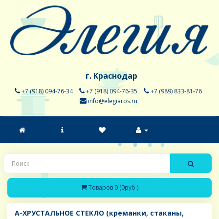
г. Краснодар
+7 (918) 094-76-34
+7 (918) 094-76-35
+7 (989) 833-81-76
info@elegiaros.ru
Товаров 0 (0руб.)
A-ХРУСТАЛЬНОЕ СТЕКЛО (креманки, стаканы,