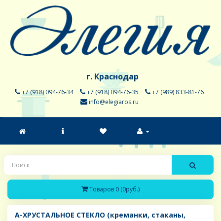
г. Краснодар
+7 (918) 094-76-34
+7 (918) 094-76-35
+7 (989) 833-81-76
info@elegiaros.ru
Товаров 0 (0руб.)
A-ХРУСТАЛЬНОЕ СТЕКЛО (креманки, стаканы,