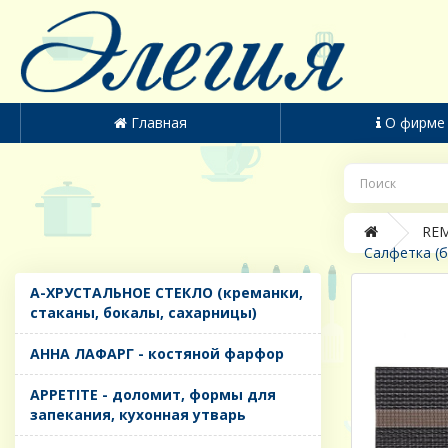
Главная
О фирме
REM
Салфетка (б
A-ХРУСТАЛЬНОЕ СТЕКЛО (креманки,
стаканы, бокалы, сахарницы)
AHHA ЛАФАРГ - костяной фарфор
APPETITE - доломит, формы для
запекания, кухонная утварь