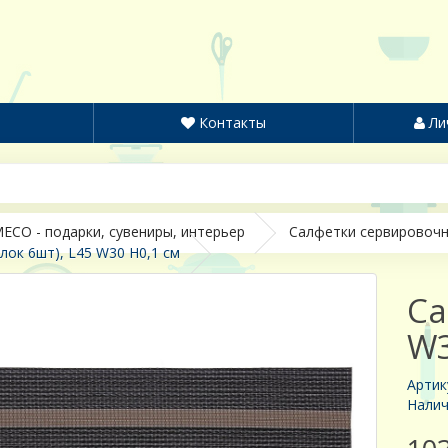
Контакты
Ли
ECO - подарки, сувениры, интерьер
Салфетки сервировочн
лок 6шт), L45 W30 H0,1 см
Са
W3
Артик
Налич