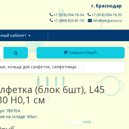
г. Краснодар
+7 (918) 094-76-34
+7 (918) 094-76-35
+7 (989) 833-81-76
info@elegiaros.ru
чный кабинет
Товаров 0 (0руб.)
ые, кольца для салфеток, салфетницы
лфетка (блок 6шт), L45
0 H0,1 см
ул: 789704
ие на складе: 60шт.