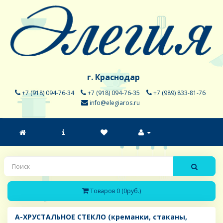
г. Краснодар
+7 (918) 094-76-34
+7 (918) 094-76-35
+7 (989) 833-81-76
info@elegiaros.ru
Товаров 0 (0руб.)
A-ХРУСТАЛЬНОЕ СТЕКЛО (креманки, стаканы,