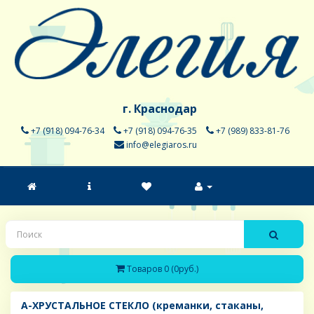
г. Краснодар
+7 (918) 094-76-34
+7 (918) 094-76-35
+7 (989) 833-81-76
info@elegiaros.ru
Товаров 0 (0руб.)
A-ХРУСТАЛЬНОЕ СТЕКЛО (креманки, стаканы,