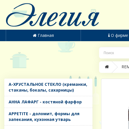
Главная
О фирме
REM
A-ХРУСТАЛЬНОЕ СТЕКЛО (креманки,
стаканы, бокалы, сахарницы)
AHHA ЛАФАРГ - костяной фарфор
APPETITE - доломит, формы для
запекания, кухонная утварь