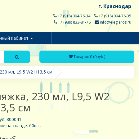
г. Краснодар
+7 (918) 094-76-34
+7 (918) 094-76-35
+7 (989) 833-81-76
info@elegiaros.ru
чный кабинет
Товаров 0 (0руб.)
230 мл, L9,5 W2 H13,5 см
яжка, 230 мл, L9,5 W2
3,5 см
ул: 800041
ие на складе: 60шт.