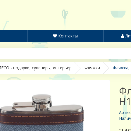
Контакты
Ли
ECO - подарки, сувениры, интерьер
Фляжки
Фляжка, 
Фл
H1
Артик
Налич