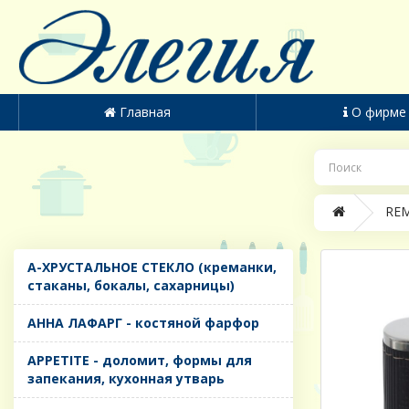
Главная
О фирме
REM
A-ХРУСТАЛЬНОЕ СТЕКЛО (креманки,
стаканы, бокалы, сахарницы)
AHHA ЛАФАРГ - костяной фарфор
APPETITE - доломит, формы для
запекания, кухонная утварь