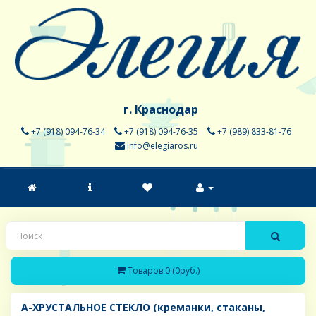
г. Краснодар
+7 (918) 094-76-34
+7 (918) 094-76-35
+7 (989) 833-81-76
info@elegiaros.ru
Товаров 0 (0руб.)
A-ХРУСТАЛЬНОЕ СТЕКЛО (креманки, стаканы,