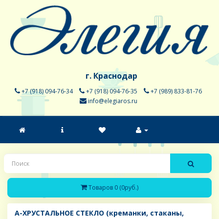
г. Краснодар
+7 (918) 094-76-34
+7 (918) 094-76-35
+7 (989) 833-81-76
info@elegiaros.ru
Товаров 0 (0руб.)
A-ХРУСТАЛЬНОЕ СТЕКЛО (креманки, стаканы,