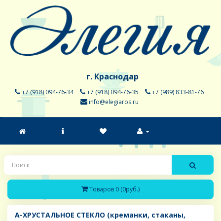
г. Краснодар
+7 (918) 094-76-34
+7 (918) 094-76-35
+7 (989) 833-81-76
info@elegiaros.ru
Товаров 0 (0руб.)
A-ХРУСТАЛЬНОЕ СТЕКЛО (креманки, стаканы,