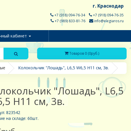
г. Краснодар
+7 (918) 094-76-34
+7 (918) 094-76-35
+7 (989) 833-81-76
info@elegiaros.ru
чный кабинет
Товаров 0 (0руб.)
ные
Колокольчик "Лошадь", L6,5 W6,5 H11 см, 3в.
локольчик "Лошадь", L6,5
,5 H11 см, 3в.
ул: 823542
ие на складе: 60шт.