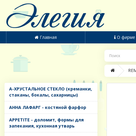
Главная
О фирме
REM
A-ХРУСТАЛЬНОЕ СТЕКЛО (креманки,
стаканы, бокалы, сахарницы)
AHHA ЛАФАРГ - костяной фарфор
APPETITE - доломит, формы для
запекания, кухонная утварь