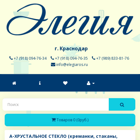
г. Краснодар
+7 (918) 094-76-34
+7 (918) 094-76-35
+7 (989) 833-81-76
info@elegiaros.ru
Товаров 0 (0руб.)
A-ХРУСТАЛЬНОЕ СТЕКЛО (креманки, стаканы,