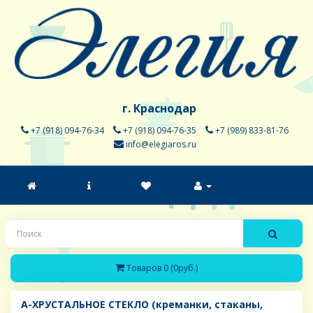
г. Краснодар
+7 (918) 094-76-34
+7 (918) 094-76-35
+7 (989) 833-81-76
info@elegiaros.ru
Товаров 0 (0руб.)
A-ХРУСТАЛЬНОЕ СТЕКЛО (креманки, стаканы,