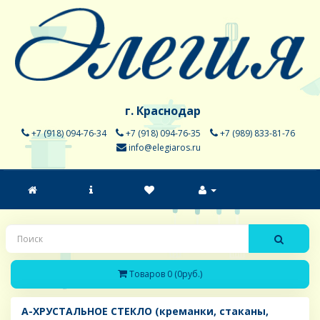
г. Краснодар
+7 (918) 094-76-34
+7 (918) 094-76-35
+7 (989) 833-81-76
info@elegiaros.ru
Товаров 0 (0руб.)
A-ХРУСТАЛЬНОЕ СТЕКЛО (креманки, стаканы,