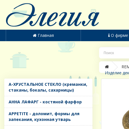
Главная
О фирме
REM
Изделие дек
A-ХРУСТАЛЬНОЕ СТЕКЛО (креманки,
стаканы, бокалы, сахарницы)
AHHA ЛАФАРГ - костяной фарфор
APPETITE - доломит, формы для
запекания, кухонная утварь