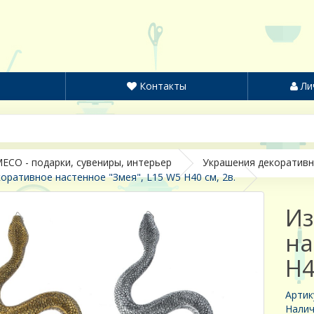
Контакты
Ли
ECO - подарки, сувениры, интерьер
Украшения декоратив
оративное настенное "Змея", L15 W5 H40 см, 2в.
Из
на
H4
Артик
Налич