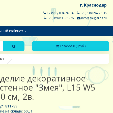
г. Краснодар
+7 (918) 094-76-34
+7 (918) 094-76-35
+7 (989) 833-81-76
info@elegiaros.ru
чный кабинет
Товаров 0 (0руб.)
ные
делие декоративное
стенное "Змея", L15 W5
0 см, 2в.
ул: 811789
ие на складе: 60шт.