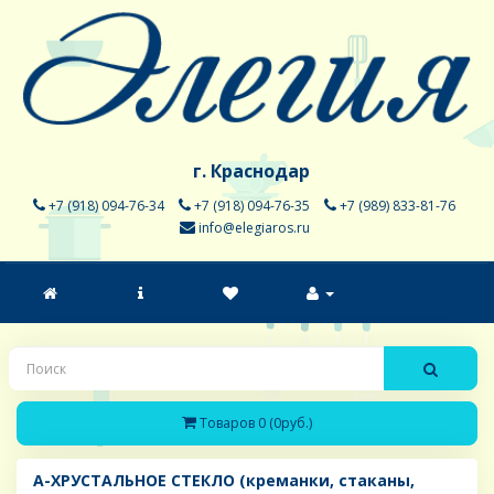
г. Краснодар
+7 (918) 094-76-34
+7 (918) 094-76-35
+7 (989) 833-81-76
info@elegiaros.ru
Товаров 0 (0руб.)
A-ХРУСТАЛЬНОЕ СТЕКЛО (креманки, стаканы,