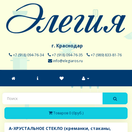
г. Краснодар
+7 (918) 094-76-34
+7 (918) 094-76-35
+7 (989) 833-81-76
info@elegiaros.ru
Товаров 0 (0руб.)
A-ХРУСТАЛЬНОЕ СТЕКЛО (креманки, стаканы,