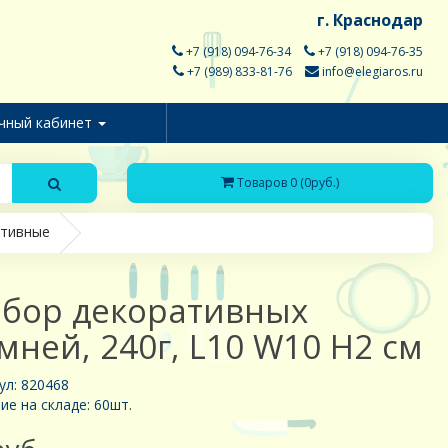
г. Краснодар
+7 (918) 094-76-34
+7 (918) 094-76-35
+7 (989) 833-81-76
info@elegiaros.ru
чный кабинет
Товаров 0 (0руб.)
ативные
бор декоративных
мней, 240г, L10 W10 H2 см
ул: 820468
ие на складе: 60шт.