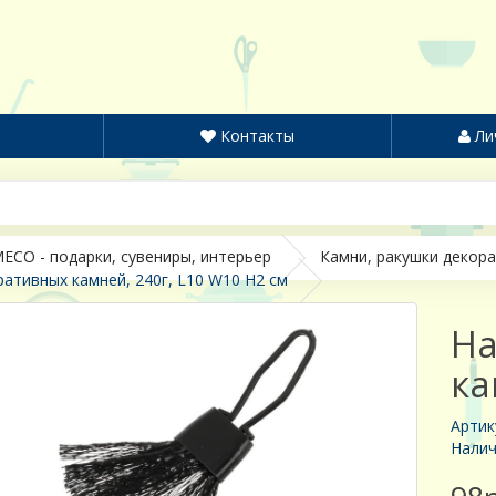
Контакты
Ли
ECO - подарки, сувениры, интерьер
Камни, ракушки декор
ативных камней, 240г, L10 W10 H2 см
На
ка
Артик
Налич