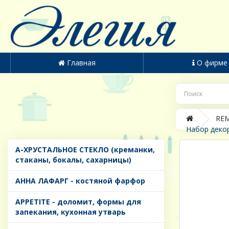
Главная
О фирме
REM
Набор декор
A-ХРУСТАЛЬНОЕ СТЕКЛО (креманки,
стаканы, бокалы, сахарницы)
AHHA ЛАФАРГ - костяной фарфор
APPETITE - доломит, формы для
запекания, кухонная утварь