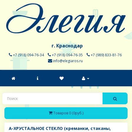
г. Краснодар
+7 (918) 094-76-34
+7 (918) 094-76-35
+7 (989) 833-81-76
info@elegiaros.ru
Товаров 0 (0руб.)
A-ХРУСТАЛЬНОЕ СТЕКЛО (креманки, стаканы,