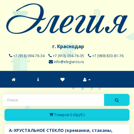
г. Краснодар
+7 (918) 094-76-34
+7 (918) 094-76-35
+7 (989) 833-81-76
info@elegiaros.ru
Товаров 0 (0руб.)
A-ХРУСТАЛЬНОЕ СТЕКЛО (креманки, стаканы,