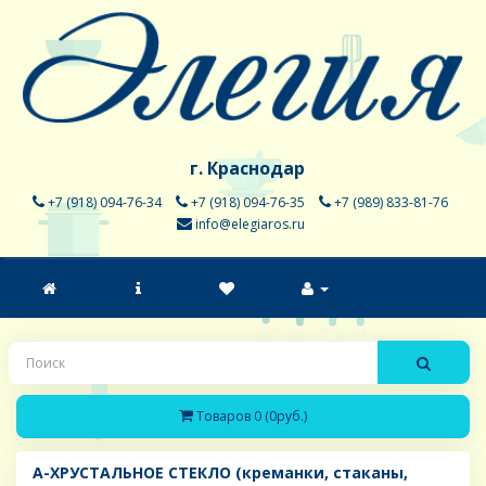
г. Краснодар
+7 (918) 094-76-34
+7 (918) 094-76-35
+7 (989) 833-81-76
info@elegiaros.ru
Товаров 0 (0руб.)
A-ХРУСТАЛЬНОЕ СТЕКЛО (креманки, стаканы,