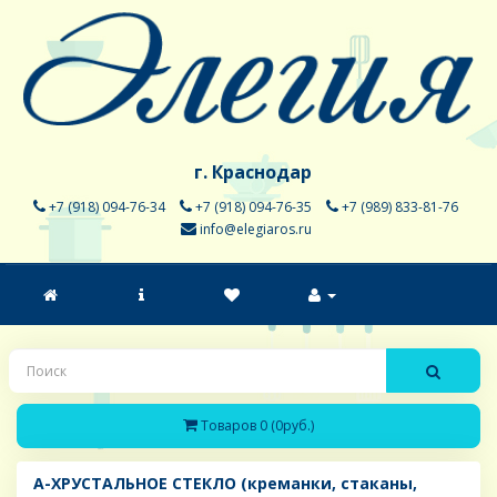
г. Краснодар
+7 (918) 094-76-34
+7 (918) 094-76-35
+7 (989) 833-81-76
info@elegiaros.ru
Товаров 0 (0руб.)
A-ХРУСТАЛЬНОЕ СТЕКЛО (креманки, стаканы,