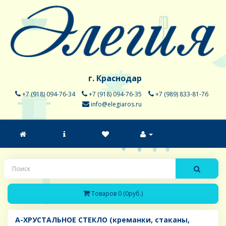
г. Краснодар
+7 (918) 094-76-34
+7 (918) 094-76-35
+7 (989) 833-81-76
info@elegiaros.ru
Товаров 0 (0руб.)
A-ХРУСТАЛЬНОЕ СТЕКЛО (креманки, стаканы,