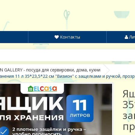
Контакты
Ли
N GALLERY - посуда для сервировки, дома, кухни
анения 11 л 35*23,5*22 см "Визион" с защелками и ручкой, проз
Ящ
35
за
пр