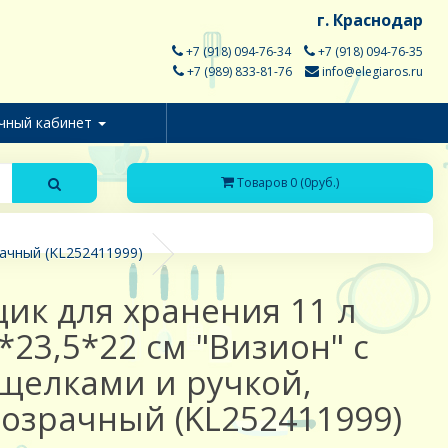
г. Краснодар
+7 (918) 094-76-34
+7 (918) 094-76-35
+7 (989) 833-81-76
info@elegiaros.ru
чный кабинет
Товаров 0 (0руб.)
рачный (KL252411999)
ик для хранения 11 л
*23,5*22 см "Визион" с
щелками и ручкой,
озрачный (KL252411999)