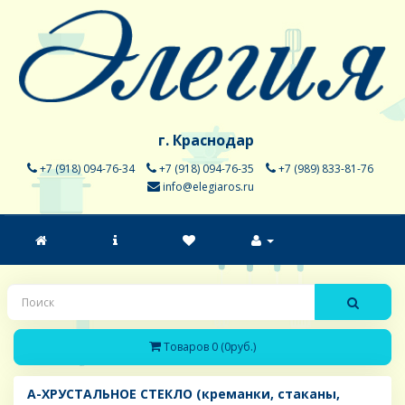
г. Краснодар
+7 (918) 094-76-34
+7 (918) 094-76-35
+7 (989) 833-81-76
info@elegiaros.ru
Товаров 0 (0руб.)
A-ХРУСТАЛЬНОЕ СТЕКЛО (креманки, стаканы,